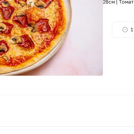
28см | Тома
1