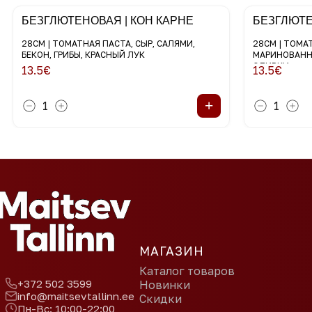
БЕЗГЛЮТЕНОВАЯ | КОН КАРНЕ
БЕЗГЛЮТЕ
28СМ | ТОМАТНАЯ ПАСТА, СЫР, САЛЯМИ,
28СМ | ТОМАТ
БЕКОН, ГРИБЫ, КРАСНЫЙ ЛУК
МАРИНОВАНН
ОЛИВКИ
13.5
€
13.5
€
+
1
1
МАГАЗИН
Каталог товаров
+372 502 3599
Новинки
info@maitsevtallinn.ee
Скидки
Пн-Вс: 10:00-22:00