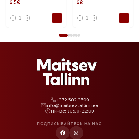
ЧЕРРИ, ЛЕМОНГРАСС,
ПЕРЕЦ, КУРИЦА, ИМБИРЬ,
6.5
€
6
€
КАРИАНДЕР, КОКОСОВОЕ
ПОМИДОРЫ ЧЕРРИ,
МОЛОКО
КОРИАНДР
+
+
1
1
+372 502 3599
info@maitsevtallinn.ee
Пн-Вс: 10:00-22:00
ПОДПИСЫВАЙТЕСЬ НА НАС