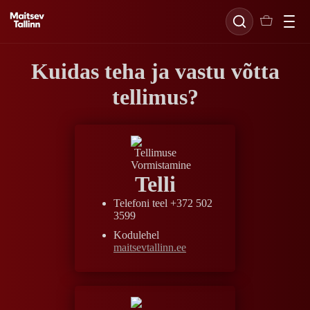
Kuidas teha ja vastu võtta
tellimus?
Telli
Telefoni teel
+372 502
3599
Kodulehel
maitsevtallinn.ee