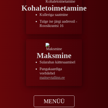
Kohaletoimetamine
Kulleriga saatmine
Tulge ise järgi aadressil -
Roosikrantsi 16
Maksmine
Sularahas kättesaamisel
Pangakaardiga
veebilehel
maitsevtallinn.ee
MENÜÜ