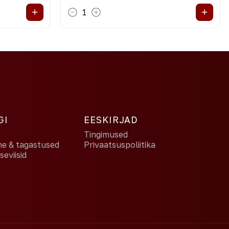
+
+
1
GI
EESKIRJAD
Tingimused
ne & tagastused
Privaatsuspoliitika
eviisid