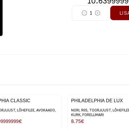
10.639999
1
LIS
PHIA CLASSIC
PHILADELPHIA DE LUX
OORJUUST, LÕHEFILEE, AVOKAADO,
NORI, RIIS, TOORJUUST, LÕHEFIL
KURK, FORELLIMARI
99999999
€
8.75
€