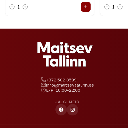
+
1
1
+372 502 3599
info@maitsevtallinn.ee
E-P: 10:00-22:00
JÄLGI MEID