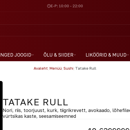
E-P: 10:00 - 22:00
NGED JOOGID
ÕLU & SIIDER
LIKÖÖRID & MUUD
Avaleht
/
Menüü
/
Sushi
/
Tatake Rull
TATAKE RULL
Nori, riis, toorjuust, kurk, tiigrikrevett, avokaado, lõhefil
vürtsikas kaste, seesamiseemned