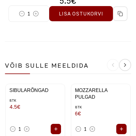
5.5
€
1
LISA OSTUKORVI
VÕIB SULLE MEELDIDA
SIBULARÕNGAD
MOZZARELLA
PULGAD
8TK
4.5
€
8TK
6
€
+
+
1
1