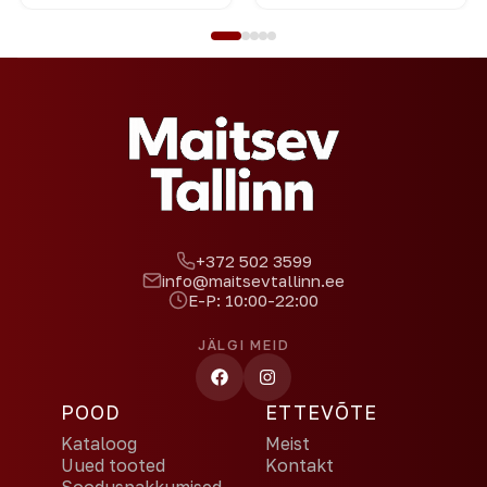
+372 502 3599
info@maitsevtallinn.ee
E-P: 10:00-22:00
JÄLGI MEID
POOD
ETTEVÕTE
Kataloog
Meist
Uued tooted
Kontakt