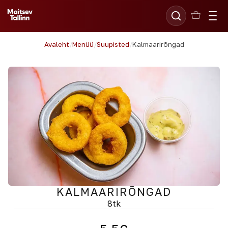
Avaleht
/
Menüü
/
Suupisted
/
Kalmaarirõngad
KALMAARIRÕNGAD
8tk