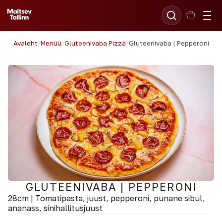
Avaleht
/
Menüü
/
Gluteenivaba Pizza
/
Gluteenivaba | Pepperoni
GLUTEENIVABA | PEPPERONI
28cm | Tomatipasta, juust, pepperoni, punane sibul,
ananass, sinihallitusjuust