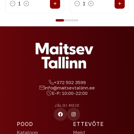
+
+
1
1
+372 502 3599
info@maitsevtallinn.ee
E-P: 10:00-22:00
JÄLGI MEID
POOD
ETTEVÕTE
Kataloog
Meist