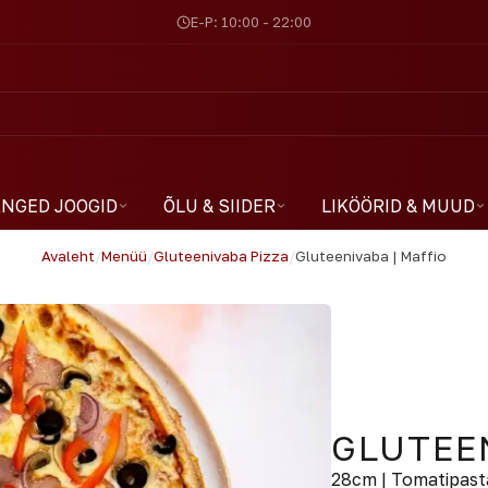
E-P: 10:00 - 22:00
NGED JOOGID
ÕLU & SIIDER
LIKÖÖRID & MUUD
Avaleht
/
Menüü
/
Gluteenivaba Pizza
/
Gluteenivaba | Maffio
GLUTEEN
28cm | Tomatipasta