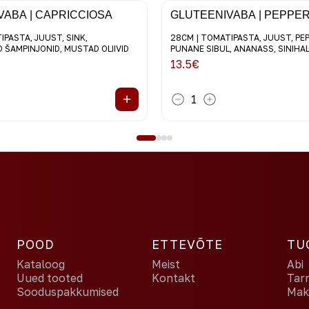
VABA | CAPRICCIOSA
GLUTEENIVABA | PEPPE
IPASTA, JUUST, SINK,
28CM | TOMATIPASTA, JUUST, PE
 ŠAMPINJONID, MUSTAD OLIIVID
PUNANE SIBUL, ANANASS, SINIH
13.5
€
+
1
POOD
ETTEVÕTE
TU
Kataloog
Meist
Abi
Uued tooted
Kontakt
Tar
Sooduspakkumised
Maks