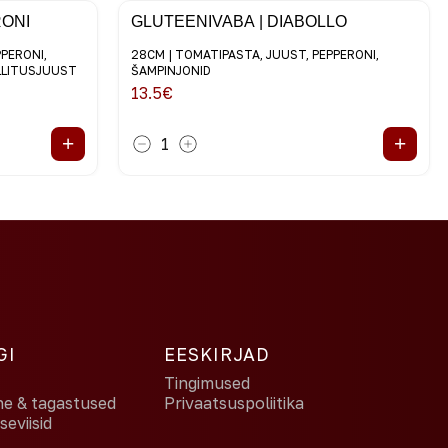
RONI
GLUTEENIVABA | DIABOLLO
PPERONI,
28CM | TOMATIPASTA, JUUST, PEPPERONI,
ALLITUSJUUST
ŠAMPINJONID
13.5
€
+
+
1
GI
EESKIRJAD
Tingimused
ne & tagastused
Privaatsuspoliitika
eviisid