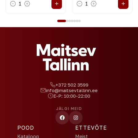
+
+
1
1
+372 502 3599
info@maitsevtallinn.ee
E-P: 10:00-22:00
JÄLGI MEID
POOD
ETTEVÕTE
Kataloog
Meist