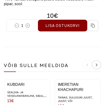
pipar, sool
10
€
1
LISA OSTUKORVI
VÕIB SULLE MEELDIDA
KUBDARI
IMERETIAN
KHACHAPURI
SEALIHA- JA
VEISELIHAHAKKLIHA, SIBUL,
TAINAS, SULUGUNI JUUST,
KÜÜSLAUK, GRUUSIA
13
€
JUUST, VÕI
VÜRTSID,