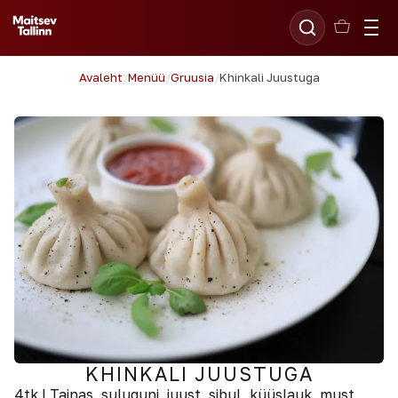
Avaleht
/
Menüü
/
Gruusia
/
Khinkali Juustuga
KHINKALI JUUSTUGA
4tk | Tainas, suluguni, juust, sibul, küüslauk, must