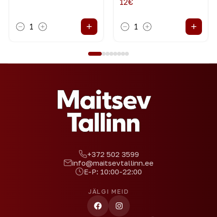
12
€
GRANAATÕUNASEEMNED,
MAITSETAIMED
+
+
1
1
+372 502 3599
info@maitsevtallinn.ee
E-P: 10:00-22:00
JÄLGI MEID