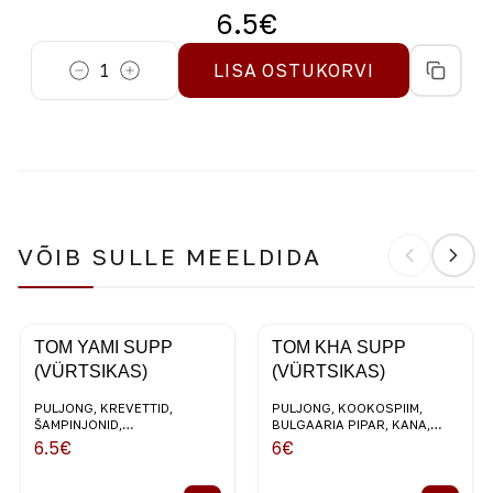
6.5
€
1
LISA OSTUKORVI
VÕIB SULLE MEELDIDA
TOM YAMI SUPP
TOM KHA SUPP
(VÜRTSIKAS)
(VÜRTSIKAS)
PULJONG, KREVETTID,
PULJONG, KOOKOSPIIM,
ŠAMPINJONID,
BULGAARIA PIPAR, KANA,
KIRSSTOMATID, SIDRUNHEIN,
INGVER, KIRSSTOMATID,
6.5
€
6
€
KORIANDER, KOOKOSPIIM
KORIANDER