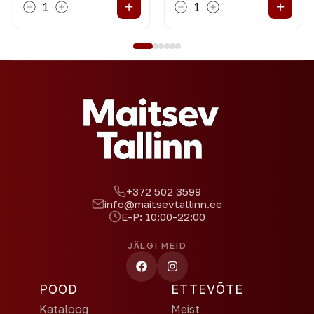
+
+
1
1
+372 502 3599
info@maitsevtallinn.ee
E-P: 10:00-22:00
JÄLGI MEID
POOD
ETTEVÕTE
Kataloog
Meist