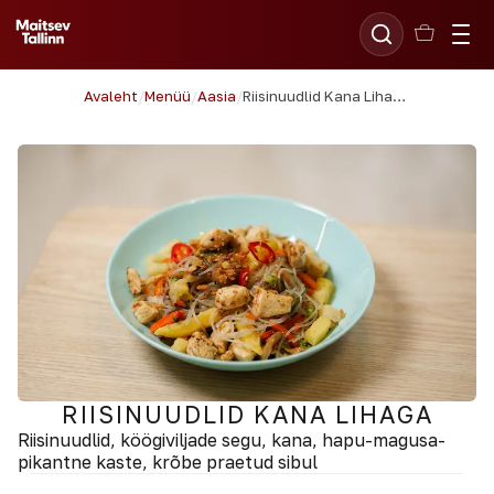
Avaleht
/
Menüü
/
Aasia
/
Riisinuudlid Kana Lihaga
RIISINUUDLID KANA LIHAGA
Riisinuudlid, köögiviljade segu, kana, hapu-magusa-
pikantne kaste, krõbe praetud sibul