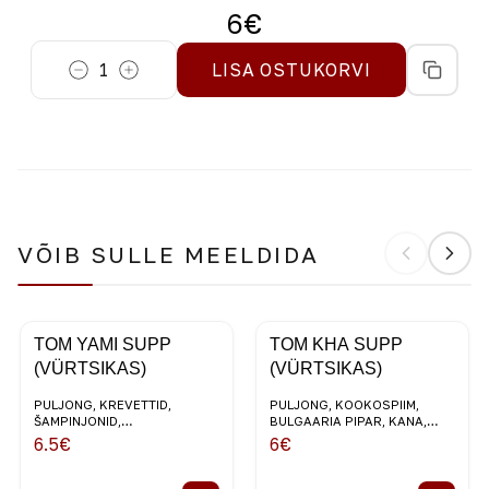
6
€
1
LISA OSTUKORVI
VÕIB SULLE MEELDIDA
TOM YAMI SUPP
TOM KHA SUPP
(VÜRTSIKAS)
(VÜRTSIKAS)
PULJONG, KREVETTID,
PULJONG, KOOKOSPIIM,
ŠAMPINJONID,
BULGAARIA PIPAR, KANA,
KIRSSTOMATID, SIDRUNHEIN,
INGVER, KIRSSTOMATID,
6.5
€
6
€
KORIANDER, KOOKOSPIIM
KORIANDER