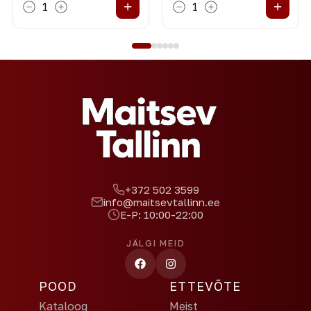
+
+
1
1
+372 502 3599
info@maitsevtallinn.ee
E-P: 10:00-22:00
JÄLGI MEID
POOD
ETTEVÕTE
Kataloog
Meist