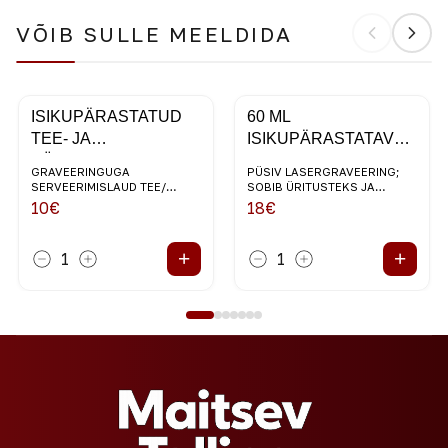
VÕIB SULLE MEELDIDA
ISIKUPÄRASTATUD
60 ML
TEE- JA
ISIKUPÄRASTATAVAD
KÜPSISELAUD
PITSID (1/4 TK)
GRAVEERINGUGA
PÜSIV LASERGRAVEERING;
KINKEKARBIS
SERVEERIMISLAUD TEE/
SOBIB ÜRITUSTEKS JA
KOHVI NAUTIMISEKS
KINGIKS
10
€
18
€
+
+
1
1