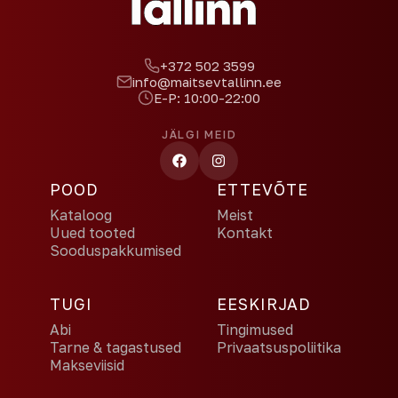
+372 502 3599
info@maitsevtallinn.ee
E-P: 10:00-22:00
JÄLGI MEID
POOD
ETTEVÕTE
Kataloog
Meist
Uued tooted
Kontakt
Sooduspakkumised
TUGI
EESKIRJAD
Abi
Tingimused
Tarne & tagastused
Privaatsuspoliitika
Makseviisid