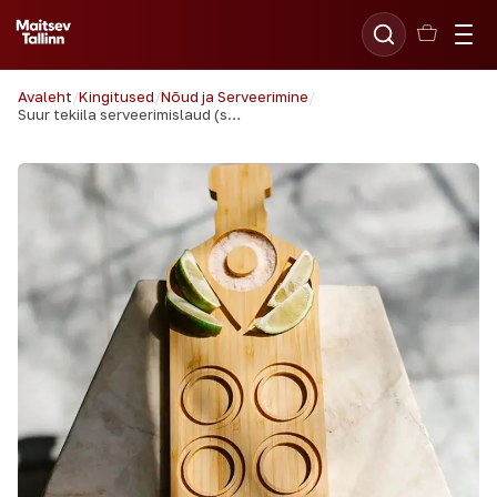
Avaleht
/
Kingitused
/
Nõud ja Serveerimine
/
Suur tekiila serveerimislaud (soola ja pitside hoidik)